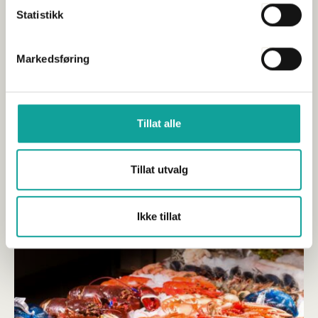
Statistikk
Markedsføring
Høring – ny forskrift om håndtering av begroing
av skrog
Tillat alle
Publisert 06.06.2024
Høringsuttalelser
Tillat utvalg
“Vi anerkjenner jobben norske sjøfartsmyndigheter gjør for å
forhindre spredning av fremmede arter, men det bør ikke...
Ikke tillat