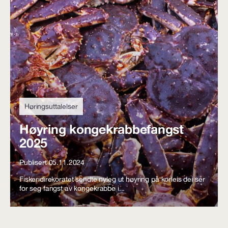
Høringsuttalelser
Høyring kongekrabbefangst
2025
Publisert 05.11.2024
Fiskeridirekoratet sendte nyleg ut høyring på korleis dei ser
for seg fangst av kongekrabbe i...