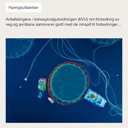
Høringsuttalelser
Anbefalingene i konseptvalgutredningen (KVU) om forbedring av
veg og jernbane samsvarer godt med de innspill til forbedringer...