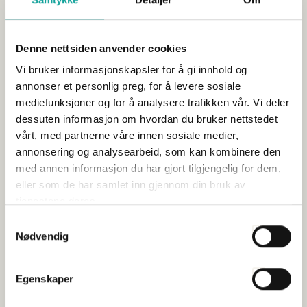
Denne nettsiden anvender cookies
Mer mat, mindre fotavtrykk
Vi bruker informasjonskapsler for å gi innhold og
Publisert 18.06.2024
annonser et personlig preg, for å levere sosiale
mediefunksjoner og for å analysere trafikken vår. Vi deler
Høringsuttalelser
dessuten informasjon om hvordan du bruker nettstedet
Verdiskaping er en forutsetning for å nå målene om bærekraftig
vårt, med partnerne våre innen sosiale medier,
utvikling nasjonalt og globalt. Les Sjømat Norges...
annonsering og analysearbeid, som kan kombinere den
med annen informasjon du har gjort tilgjengelig for dem,
eller som de har samlet inn gjennom din bruk av
tjenestene deres.
Samtykkevalg
Nødvendig
Egenskaper