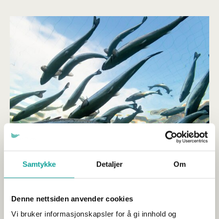
Samtykke
Detaljer
Om
Kraftig fall i dødeligheten
Publisert 21.07.2026
Denne nettsiden anvender cookies
Vi bruker informasjonskapsler for å gi innhold og
Sjømat Norge
Havbruk