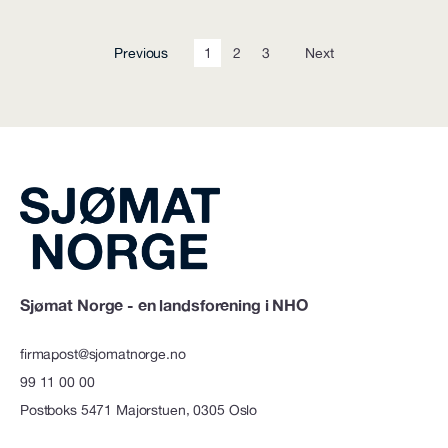
Previous
1
2
3
Next
Sjømat Norge - en landsforening i NHO
firmapost@sjomatnorge.no
99 11 00 00
Postboks 5471 Majorstuen, 0305 Oslo