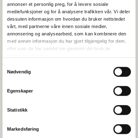
annonser et personlig preg, for å levere sosiale
Kommunikasjon, politikk og strategi
mediefunksjoner og for å analysere trafikken vår. Vi deler
dessuten informasjon om hvordan du bruker nettstedet
Antall laks og ørret som dør i norsk lakse- og ørretoppdrett har falt
vårt, med partnerne våre innen sosiale medier,
kraftig de siste årene....
annonsering og analysearbeid, som kan kombinere den
med annen informasjon du har gjort tilgjengelig for dem,
eller som de har samlet inn gjennom din bruk av
Japansatsingen fortsetter
tjenestene deres.
Publisert 10.07.2026
Samtykkevalg
Nødvendig
Sjømat Norge
Internasjonalt arbeid
Geopolitisk uro gjør det enda viktigere å sikre tilgang til stabile
Egenskaper
markeder. Japen er allerede et av...
Statistikk
Markedsføring