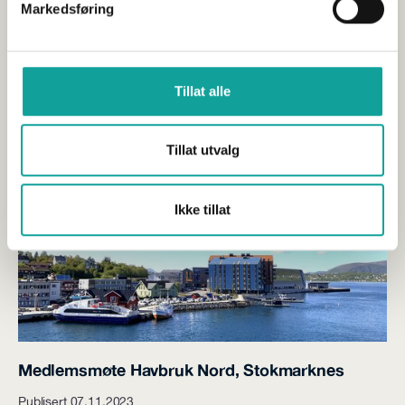
Årssamling Havbruk Nord 2027
Markedsføring
Publisert 07.11.2023
Høringsuttalelser
Tillat alle
Sjømat Norge inviterer til Årssamling Havbruk Nord 2027 på
Radisson Blu Hotel i Tromsø. Vi ser frem til å...
Tillat utvalg
Ikke tillat
Medlemsmøte Havbruk Nord, Stokmarknes
Publisert 07.11.2023