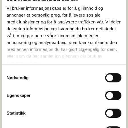
Publisert 07.11.2023
Vi bruker informasjonskapsler for å gi innhold og
annonser et personlig preg, for å levere sosiale
Høringsuttalelser
mediefunksjoner og for å analysere trafikken vår. Vi deler
dessuten informasjon om hvordan du bruker nettstedet
De nye satsene for helligdagsgodtgjørelse i
vårt, med partnerne våre innen sosiale medier,
Fiskeindustrioverenskomsten (B-ordningen): Vedlagt følger de
nye satsene for helligdagsgodtgjørelse og trekkbeløpene...
annonsering og analysearbeid, som kan kombinere den
med annen informasjon du har gjort tilgjengelig for dem,
eller som de har samlet inn gjennom din bruk av
tjenestene deres.
Samtykkevalg
Nødvendig
Egenskaper
Statistikk