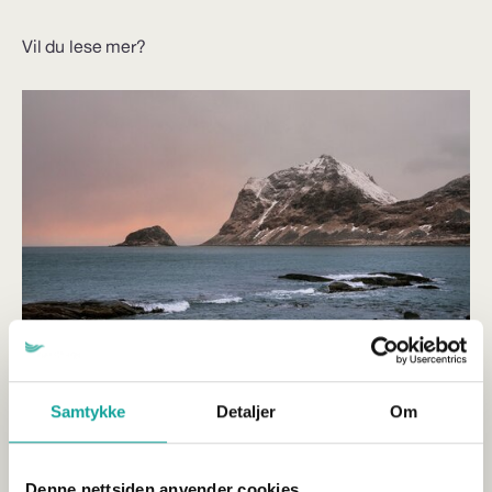
Vil du lese mer?
Samtykke
Detaljer
Om
Tariffoppgjøret 2026 – nye satser
helligdagsgodtgjørelse
Denne nettsiden anvender cookies