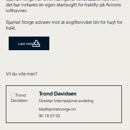
det bør innføres en egen startavgift for fraktfly på Avinors
lufthavner.
Sjømat Norge advarer mot at avgiftsnivået blir for høyt for
frakt.
Last ned
Vil du vite mer?
Trond Davidsen
Direktør Internasjonal avdeling
tda@sjomatnorge.no
90 18 07 02