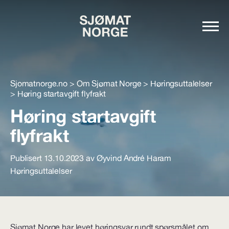
Sjomatnorge.no
>
Om Sjømat Norge
>
Høringsuttalelser
>
Høring startavgift flyfrakt
Høring startavgift
flyfrakt
Publisert 13.10.2023 av Øyvind André Haram
Høringsuttalelser
Sjømat Norge har levet høringsvar rundt spørsmålet om