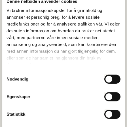
Denne nettsiden anvender cookies
helligdagsgodtgjørelse
Vi bruker informasjonskapsler for å gi innhold og
Publisert 13.10.2023
annonser et personlig preg, for å levere sosiale
mediefunksjoner og for å analysere trafikken vår. Vi deler
Høringsuttalelser
dessuten informasjon om hvordan du bruker nettstedet
De nye satsene for helligdagsgodtgjørelse i
vårt, med partnerne våre innen sosiale medier,
Fiskeindustrioverenskomsten (B-ordningen): Vedlagt følger de
annonsering og analysearbeid, som kan kombinere den
nye satsene for helligdagsgodtgjørelse og trekkbeløpene...
med annen informasjon du har gjort tilgjengelig for dem,
eller som de har samlet inn gjennom din bruk av
tjenestene deres.
Samtykkevalg
Nødvendig
Egenskaper
Statistikk