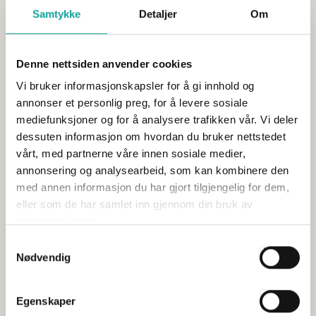
Sjømat Norge
Havbruk
Kalenderen
Industri
Samtykke
Detaljer
Om
Arrangementet er fullbooket og påmeldingen er stengt. Ved
spørsmål ta kontakt med Elisabeth.sylte@sjomatnorge.no.
Dokumenter til generalforsamlingen: Saksdokument...
Denne nettsiden anvender cookies
Vi bruker informasjonskapsler for å gi innhold og
annonser et personlig preg, for å levere sosiale
mediefunksjoner og for å analysere trafikken vår. Vi deler
dessuten informasjon om hvordan du bruker nettstedet
vårt, med partnerne våre innen sosiale medier,
annonsering og analysearbeid, som kan kombinere den
med annen informasjon du har gjort tilgjengelig for dem,
eller som de har samlet inn gjennom din bruk av
tjenestene deres.
Samtykkevalg
Viktig milepæl for havbruk til havs – nå må en
Nødvendig
forpliktende tidsplan på plass
Publisert 27.02.2026
Egenskaper