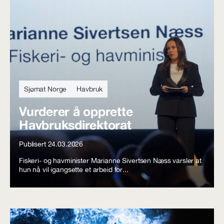
Sjømat Norge
Havbruk
Vurderer å opprette
Havbruksdirektorat
Publisert 24.03.2026
Fiskeri- og havminister Marianne Sivertsen Næss varsler at
hun nå vil igangsette et arbeid for...