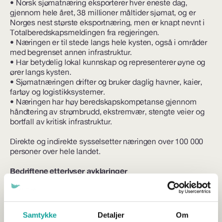
• Norsk sjømatnæring eksporterer hver eneste dag,
gjennom hele året, 38 millioner måltider sjømat, og er
Norges nest største eksportnæring, men er knapt nevnt i
Totalberedskapsmeldingen fra regjeringen.
• Næringen er til stede langs hele kysten, også i områder
med begrenset annen infrastruktur.
• Har betydelig lokal kunnskap og representerer øyne og
ører langs kysten.
• Sjømatnæringen drifter og bruker daglig havner, kaier,
fartøy og logistikksystemer.
• Næringen har høy beredskapskompetanse gjennom
håndtering av strømbrudd, ekstremvær, stengte veier og
bortfall av kritisk infrastruktur.
Direkte og indirekte sysselsetter næringen over 100 000
personer over hele landet.
Bedriftene etterlyser avklaringer
Rita Karlsen er administrerende direktør i Brødrene
Karlsen på Husøya i Senja:
Samtykke
Detaljer
Om
– Jeg synes det blir litt byråkratisk og utydelig. Jeg trenger