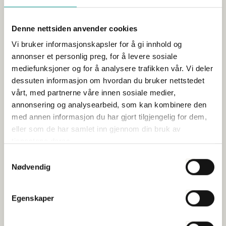
ikke å sitte ved bordet, bare fortell oss hva myndighetene
vil at vi skal gjøre, så stiller alle vi i næringslivet opp.
Denne nettsiden anvender cookies
Under NHOs årskonferanse fremhevet Oliver Berdal i
Vi bruker informasjonskapsler for å gi innhold og
Sjøforsvaret Norges betydning også for våre allierte –
annonser et personlig preg, for å levere sosiale
særlig på grunn av beredskapsavgjørende næringer som
mediefunksjoner og for å analysere trafikken vår. Vi deler
sjømat, energi og maritim sektor.
dessuten informasjon om hvordan du bruker nettstedet
Konkurransekraft er beredskap
vårt, med partnerne våre innen sosiale medier,
annonsering og analysearbeid, som kan kombinere den
Gode forberedelser og god beredskap bygges før krisen er
med annen informasjon du har gjort tilgjengelig for dem,
et faktum. Sjømat Norge understreker at beredskap ikke
eller som de har samlet inn gjennom din bruk av
kan bygges i et vakuum. Derfor er investering i
konkurransekraft også en investering i norsk beredskap.
tjenestene deres.
Samtykkevalg
– Evnen til å bidra i en krise henger direkte sammen med
Nødvendig
konkurransekraft i hverdagen. Svekkes
konkurransekraften, svekkes også beredskapen. Skal
sjømatnæringen være en pålitelig del av totalforsvaret må
Egenskaper
rammevilkårene gjøre det mulig å være sterke – også i
fredstid, sier Line Ellingsen.