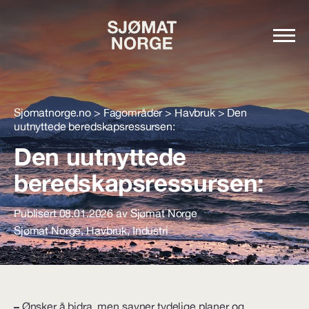
Sjomatnorge.no
>
Fagområder
>
Havbruk
>
Den
uutnyttede beredskapsressursen:
Den uutnyttede
beredskapsressursen:
Publisert 08.01.2026 av Sjømat Norge
Sjømat Norge
,
Havbruk
,
Industri
–
Ønsker å bidra, men savner tydelige planer og