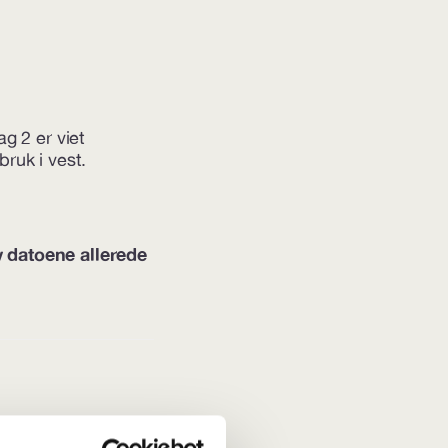
g 2 er viet
ruk i vest.
 datoene allerede