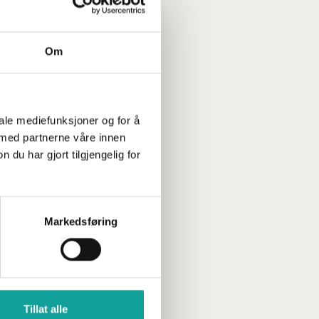
Om
iale mediefunksjoner og for å
 med partnerne våre innen
u har gjort tilgjengelig for
Markedsføring
 – nye satser
else
ren
Tillat alle