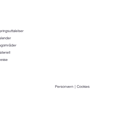
ringsuttalelser
alender
agområder
teriell
resse
Personvern
Cookies