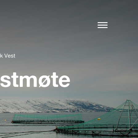
k Vest
østmøte