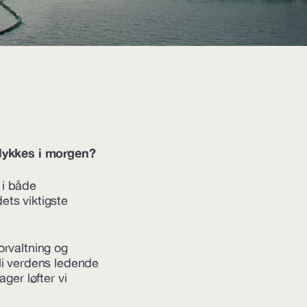
å lykkes i morgen?
 i både
ets viktigste
orvaltning og
bli verdens ledende
er løfter vi