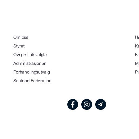
Om oss
Hø
Styret
K
Øvrige tillitsvalgte
F
Administrasjonen
Ma
Forhandlingsutvalg
P
Seafood Federation