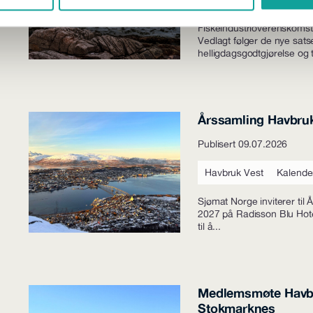
De nye satsene for helligd
Fiskeindustrioverenskomst
Vedlagt følger de nye sats
helligdagsgodtgjørelse og 
Årssamling Havbru
Publisert 09.07.2026
Havbruk Vest
Kalende
Sjømat Norge inviterer til
2027 på Radisson Blu Hote
til å...
Medlemsmøte Havb
Stokmarknes