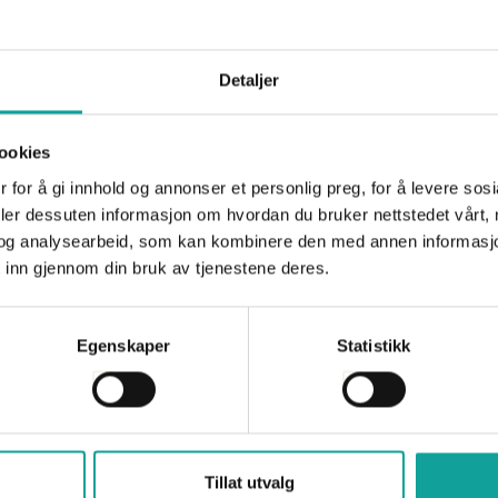
Ingrid Lundamo
Regionsjef Havbruk Vest
Detaljer
ingrid.lundamo@sjomatnorge.no
930 21 961
ookies
 for å gi innhold og annonser et personlig preg, for å levere sos
deler dessuten informasjon om hvordan du bruker nettstedet vårt,
og analysearbeid, som kan kombinere den med annen informasjon d
 inn gjennom din bruk av tjenestene deres.
Vil du lese mer?
Egenskaper
Statistikk
Tariffoppgjøret 2026
helligdagsgodtgjør
Publisert 09.07.2026
Havbruk Vest
Kalende
Tillat utvalg