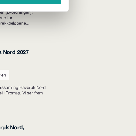
agsgodtgjørelse i
en (B-ordningen):
ene for
trekkbeløpene...
k Nord 2027
ren
 Årssamling Havbruk Nord
l i Tromsø. Vi ser frem
ruk Nord,