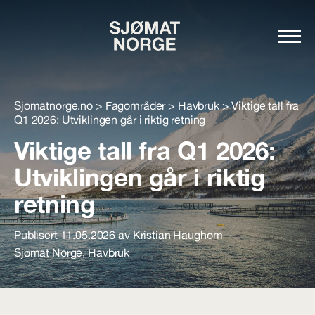
Sjomatnorge.no
>
Fagområder
>
Havbruk
>
Viktige tall fra
Q1 2026: Utviklingen går i riktig retning
Viktige tall fra Q1 2026:
Utviklingen går i riktig
retning
Publisert 11.05.2026 av Kristian Haughom
Sjømat Norge
,
Havbruk