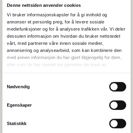
Denne nettsiden anvender cookies
Vi bruker informasjonskapsler for å gi innhold og
annonser et personlig preg, for å levere sosiale
mediefunksjoner og for å analysere trafikken vår. Vi deler
dessuten informasjon om hvordan du bruker nettstedet
vårt, med partnerne våre innen sosiale medier,
annonsering og analysearbeid, som kan kombinere den
med annen informasjon du har gjort tilgjengelig for dem,
eller som de har samlet inn gjennom din bruk av
tjenestene deres.
Samtykkevalg
Nødvendig
Egenskaper
Tariffoppgjøret 2026 – nye satser
helligdagsgodtgjørelse
Publisert 25.03.2026
Statistikk