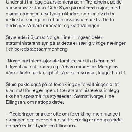
Under sitt innlegg på årskonferansen i Trondheim, pekte
statsminister Jonas Gahr Støre på matproduksjon, med
sjømatnæringen utvetydig inkludert, som en av de tre
viktigste næringene i et beredskapsperspektiv. De to
andre var sårbare mineraler og kraftnæringen.
Styreleder i Sjømat Norge, Line Ellingsen deler
statsministerens syn på at dette er særlig viktige næringer
i en beredskapssammenheng.
-Norge har internasjonale forpliktelser til å bidra med
tilførsel av mat, energi og sårbare mineraler. Mange av
våre allierte har knapphet på slike ressurser, legger hun til.
Støre pekte også på at forenkling av forvaltningen er et
klart mål for regjeringen. Etter statsministerens innlegg
fikk han spørsmål fra styreleder i Sjømat Norge, Line
Ellingsen, om nettopp dette.
– Regjeringen snakker ofte om forenkling, men mange i
næringen opplever det motsatte. Særlig er normprisrådet
en byråkratisk byrde, sa Ellingsen.