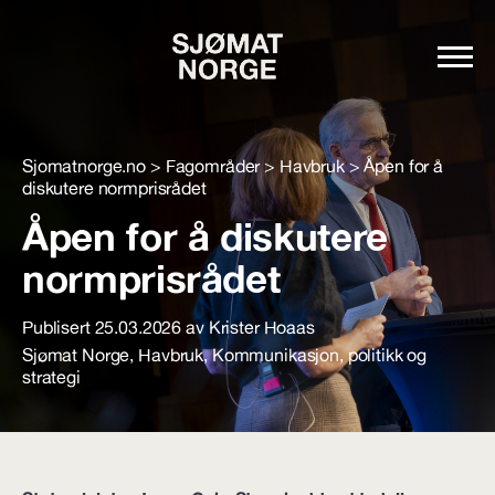
Sjomatnorge.no
>
Fagområder
>
Havbruk
>
Åpen for å
diskutere normprisrådet
Åpen for å diskutere
normprisrådet
Publisert 25.03.2026 av Krister Hoaas
Sjømat Norge
,
Havbruk
,
Kommunikasjon, politikk og
strategi