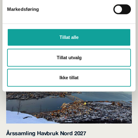
Sjømat Norge
Havbruk
Markedsføring
Kommunikasjon, politikk og strategi
De nye satsene for helligdagsgodtgjørelse i
Fiskeindustrioverenskomsten (B-ordningen): Vedlagt følger de
nye satsene for helligdagsgodtgjørelse og trekkbeløpene...
Tillat alle
Tillat utvalg
Ikke tillat
Årssamling Havbruk Nord 2027