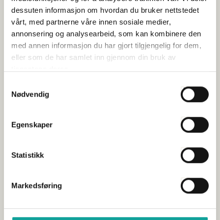
dessuten informasjon om hvordan du bruker nettstedet
vårt, med partnerne våre innen sosiale medier,
annonsering og analysearbeid, som kan kombinere den
med annen informasjon du har gjort tilgjengelig for dem,
eller som de har samlet inn gjennom din bruk av
tjenestene deres.
Samtykkevalg
Nødvendig
Egenskaper
Årssamling Havbruk Nord 2027
Statistikk
Publisert 15.09.2015
Organisasjon og arbeidsliv
Markedsføring
Sjømat Norge inviterer til Årssamling Havbruk Nord 2027 på
Radisson Blu Hotel i Tromsø. Vi ser frem til å...