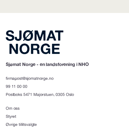
Sjømat Norge - en landsforening i NHO
firmapost@sjomatnorge.no
99 11 00 00
Postboks 5471 Majorstuen, 0305 Oslo
Om oss
Styret
Øvrige tillitsvalgte