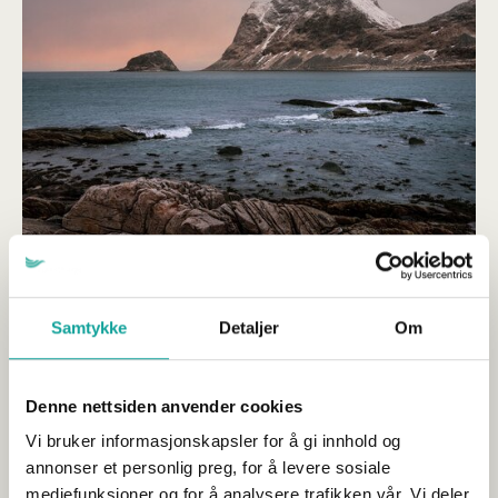
Tariffoppgjøret 2026 – nye satser
helligdagsgodtgjørelse
Samtykke
Detaljer
Om
Publisert 15.09.2015
Organisasjon og arbeidsliv
Denne nettsiden anvender cookies
Vi bruker informasjonskapsler for å gi innhold og
De nye satsene for helligdagsgodtgjørelse i
Fiskeindustrioverenskomsten (B-ordningen): Vedlagt følger de
annonser et personlig preg, for å levere sosiale
nye satsene for helligdagsgodtgjørelse og trekkbeløpene...
mediefunksjoner og for å analysere trafikken vår. Vi deler