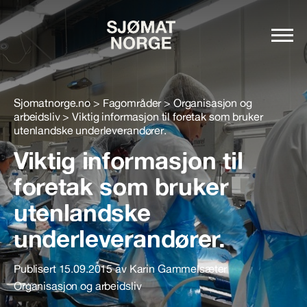
Sjomatnorge.no
>
Fagområder
>
Organisasjon og
arbeidsliv
>
Viktig informasjon til foretak som bruker
utenlandske underleverandører.
Viktig informasjon til
foretak som bruker
utenlandske
underleverandører.
Publisert 15.09.2015 av Karin Gammelsæter
Organisasjon og arbeidsliv