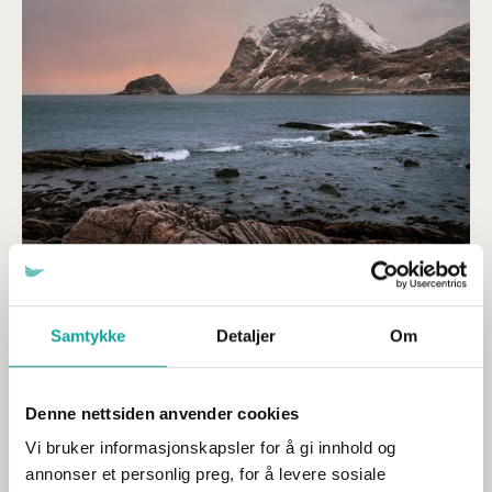
Tariffoppgjøret 2026 – nye satser
helligdagsgodtgjørelse
Samtykke
Detaljer
Om
Publisert 06.07.2026
Denne nettsiden anvender cookies
Sjømat Norge
Organisasjon og arbeidsliv
Vi bruker informasjonskapsler for å gi innhold og
De nye satsene for helligdagsgodtgjørelse i
annonser et personlig preg, for å levere sosiale
Fiskeindustrioverenskomsten (B-ordningen): Vedlagt følger de