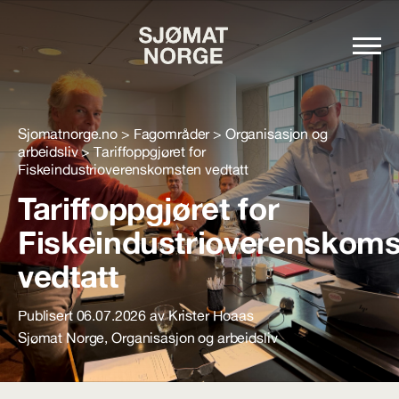
Sjomatnorge.no
>
Fagområder
>
Organisasjon og
arbeidsliv
>
Tariffoppgjøret for
Fiskeindustrioverenskomsten vedtatt
Tariffoppgjøret for
Fiskeindustrioverenskom
vedtatt
Publisert 06.07.2026 av Krister Hoaas
Sjømat Norge
,
Organisasjon og arbeidsliv