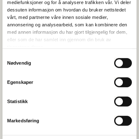
mediefunksjoner og for å analysere trafikken vår. Vi deler
nye satsene for helligdagsgodtgjørelse og trekkbeløpene...
dessuten informasjon om hvordan du bruker nettstedet
vårt, med partnerne våre innen sosiale medier,
annonsering og analysearbeid, som kan kombinere den
med annen informasjon du har gjort tilgjengelig for dem,
eller som de har samlet inn gjennom din bruk av
tjenestene deres.
Samtykkevalg
Nødvendig
Egenskaper
Årssamling Havbruk Nord 2027
Statistikk
Publisert 06.07.2026
Markedsføring
Sjømat Norge
Organisasjon og arbeidsliv
Sjømat Norge inviterer til Årssamling Havbruk Nord 2027 på