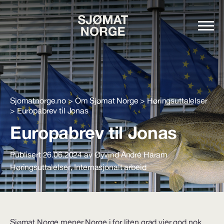
Sjomatnorge.no
>
Om Sjømat Norge
>
Høringsuttalelser
>
Europabrev til Jonas
Europabrev til Jonas
Publisert 26.06.2024 av Øyvind André Haram
Høringsuttalelser
,
Internasjonalt arbeid
Sjømat Norge mener Norge i for liten grad vier god nok