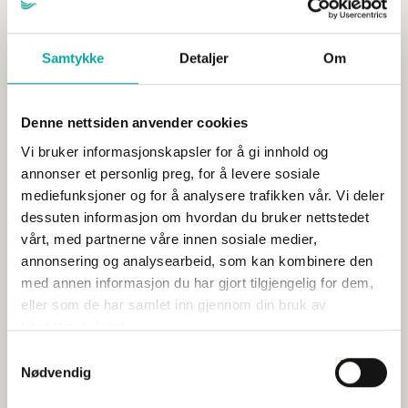
Samtykke
Detaljer
Om
Vil du vite mer?
Trond Davidsen
Denne nettsiden anvender cookies
Direktør Internasjonal avdeling
Vi bruker informasjonskapsler for å gi innhold og
tda@sjomatnorge.no
annonser et personlig preg, for å levere sosiale
90 18 07 02
mediefunksjoner og for å analysere trafikken vår. Vi deler
dessuten informasjon om hvordan du bruker nettstedet
vårt, med partnerne våre innen sosiale medier,
annonsering og analysearbeid, som kan kombinere den
med annen informasjon du har gjort tilgjengelig for dem,
Vil du lese mer?
eller som de har samlet inn gjennom din bruk av
tjenestene deres.
Samtykkevalg
Nødvendig