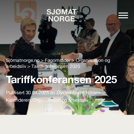
Sjomatnorge.no
>
Fagområder
>
Organisasjon og
arbeidsliv
>
Tariffkonferansen 2025
Tariffkonferansen 2025
Publisert 30.04.2025 av Øyvind André Haram
Kalenderen
,
Organisasjon og arbeidsliv