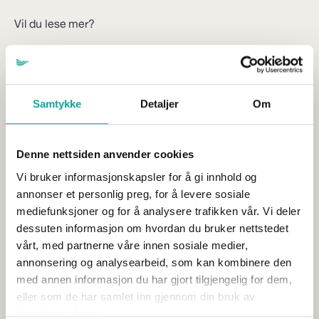
Vil du lese mer?
Samtykke
Detaljer
Om
Denne nettsiden anvender cookies
Vi bruker informasjonskapsler for å gi innhold og
annonser et personlig preg, for å levere sosiale
mediefunksjoner og for å analysere trafikken vår. Vi deler
dessuten informasjon om hvordan du bruker nettstedet
vårt, med partnerne våre innen sosiale medier,
annonsering og analysearbeid, som kan kombinere den
med annen informasjon du har gjort tilgjengelig for dem,
Tariffoppgjøret 2026 – nye satser
eller som de har samlet inn gjennom din bruk av
helligdagsgodtgjørelse
tjenestene deres.