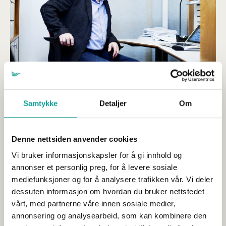
Direktør internasjonale relasjoner
Samtykke
Detaljer
Om
Trond Davidsen er direktør for internasjonale relasjoner,
med ansvar for Sjømat Norges arbeid med veterinære
reguleringer, toll og ulike eksportvilkår. Davidsen har også
Denne nettsiden anvender cookies
et særlig ansvar for samferdselspolitikk.
Vi bruker informasjonskapsler for å gi innhold og
annonser et personlig preg, for å levere sosiale
Davidsen er utdannet Cand.polit. med hovedfag i
Statsvitenskap fra Uppsala universitet og Universitetet i
mediefunksjoner og for å analysere trafikken vår. Vi deler
Tromsø. Han har bakgrunn som forsker innen
dessuten informasjon om hvordan du bruker nettstedet
øststatskunnskap, lang erfaring fra arbeid med
vårt, med partnerne våre innen sosiale medier,
markedsadgang og handelspolitiske spørsmål og har
annonsering og analysearbeid, som kan kombinere den
innehatt ledende verv i en rekke sjømatorganisasjoner og