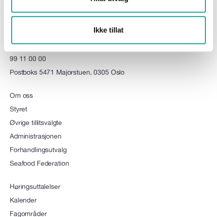
Sjømat Norge - en landsforening i NHO
Ikke tillat
firmapost@sjomatnorge.no
99 11 00 00
Postboks 5471 Majorstuen, 0305 Oslo
Om oss
Styret
Øvrige tillitsvalgte
Administrasjonen
Forhandlingsutvalg
Seafood Federation
Høringsuttalelser
Kalender
Fagområder