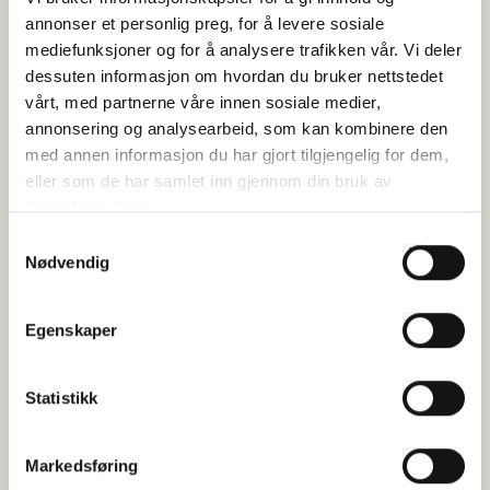
Sjømat Norge representerer mer enn 500 sjømatbedrifter
annonser et personlig preg, for å levere sosiale
langs hele kysten, og arbeider for riktige og gode
mediefunksjoner og for å analysere trafikken vår. Vi deler
rammevilkår for næringen.
dessuten informasjon om hvordan du bruker nettstedet
vårt, med partnerne våre innen sosiale medier,
Industrien
annonsering og analysearbeid, som kan kombinere den
Sjømat Norge er fiskeindustriens fremste
med annen informasjon du har gjort tilgjengelig for dem,
medlemsorganisasjon, noe vi i Norge har svært lange og
eller som de har samlet inn gjennom din bruk av
rike tradisjoner for. Med fiskeindustrien menes fiskemottak
tjenestene deres.
som kjøper fisk fra fiskebåtene, enten det er store eller små
Samtykkevalg
båter. Fiskeindustrien er delt opp i ulike deler (sektorer):
Nødvendig
Hvitfisk – også kalt torskefisksektoren. Torsk, sei og hyse er
basisen i denne grupperingen. I tillegg kjøpes det uer, lange,
brosme, breiflabb, rognkjeks og kongekrabbe.
Egenskaper
Hval – Norge tillater i dag bare fangst av vågehval. Årlig er det
ca 1000 dyr som slaktes og kjøpes av norske fiskemottak.
Statistikk
Reker – fra å være en storindustri med nærmere 100 bedrifter
for 30 år siden, er det i dag bare to selskap igjen som tar i mot
norske reker.
Markedsføring
Pelagisk industri – er bedrifter som tar i mot pelagisk fisk, det